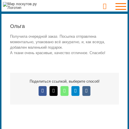
Skip
to
content
Ольга
Получила очередной заказ. Посылка отправлена
моментально, упаковано всё аккуратно, и, как всегда,
добавлен маленький подарок.
А ткани очень красивые, качество отличное. Спасибо!
Поделиться ссылкой, выберите способ!
Facebook
X
WhatsApp
Telegram
Vk