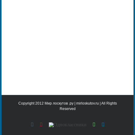
Copyright 2012 Мир лоскутов .ру | mirloskutov.ru | All Rights
Reserved
Vk
YouTube
Одноклассники
WhatsApp
Telegram