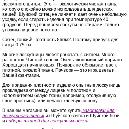
лоскутного шитья. Это — экологически чистая ткань,
которую спокойно можно использовать для детских
вещей. Шуйский ситец не линяет и дает очень небольшую
усадку, если стирать изделия при температуре 40
градусов. Перед пошивом лоскуты не стираем, только
утюжим лицевое полотно.
Ситец тонкий! Плотность 86г/м2. Поэтому припуск для
ситца 0,75 см.
Многие лоскутницы любят работать с ситцем. Много
расцветок. Чистый хлопок. Очень экономичный вариант.
Хорош для начинающих. Пэчворк не обязывает вас к
плотной, тяжелой ткани. Пэчворк — это игра цвета и
Вашей фантазии.
Для придания плотности изделию опытные лоскутницы
прокладывают между лицевым полотном и
наполнителем белую ткань( например, отслужившую
свое простынь), или делают клеевую основу.
В нашем магазине вы можете купить
заготовки для
лоскутного шитья
из Шуйского ситца и Шуйской бязи
и
наборы тканей для лоскутных одеял
.