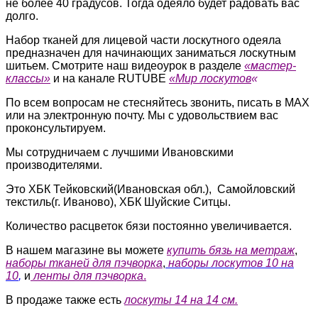
не более 40 градусов. Тогда одеяло будет радовать вас
долго.
Набор тканей для лицевой части лоскутного одеяла
предназначен для начинающих заниматься лоскутным
шитьем. Смотрите наш видеоурок в разделе
«мастер-
классы»
и на канале RUTUBE
«Мир лоскутов
«
По всем вопросам не стесняйтесь звонить, писать в MAX
или на электронную почту. Мы с удовольствием вас
проконсультируем.
Мы сотрудничаем с лучшими Ивановскими
производителями.
Это ХБК Тейковский(Ивановская обл.), Самойловский
текстиль(г. Иваново), ХБК Шуйские Ситцы.
Количество расцветок бязи постоянно увеличивается.
В нашем магазине вы можете
купить бязь на метраж
,
наборы тканей для пэчворка
,
наборы лоскутов 10 на
10
,
и
ленты для пэчворка
.
В продаже также есть
лоскуты 14 на 14 см.