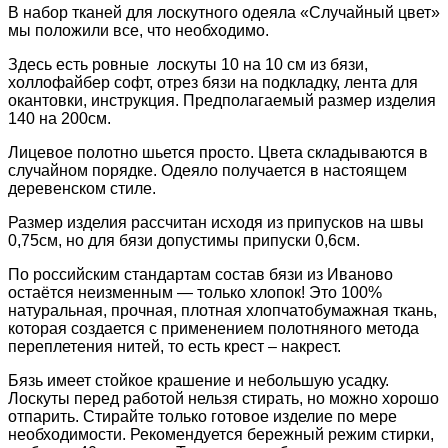
В набор тканей для лоскутного одеяла «Случайный цвет»
мы положили все, что необходимо.
Здесь есть ровные лоскуты 10 на 10 см из бязи,
холлофайбер софт, отрез бязи на подкладку, лента для
окантовки, инструкция. Предполагаемый размер изделия
140 на 200см.
Лицевое полотно шьется просто. Цвета складываются в
случайном порядке. Одеяло получается в настоящем
деревенском стиле.
Размер изделия рассчитан исходя из припусков на швы
0,75см, но для бязи допустимы припуски 0,6см.
По российским стандартам состав бязи из Иваново
остаётся неизменным — только хлопок! Это 100%
натуральная, прочная, плотная хлопчатобумажная ткань,
которая создается с применением полотняного метода
переплетения нитей, то есть крест – накрест.
Бязь имеет стойкое крашение и небольшую усадку.
Лоскуты перед работой нельзя стирать, но можно хорошо
отпарить. Стирайте только готовое изделие по мере
необходимости. Рекомендуется бережный режим стирки,