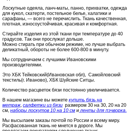
Лоскутные одеяла, ланч-маты, панно, прихватки, одежда
для кукол, скатерти, постельное белье, халатики и
сарафаны, — всего не перечислить. Ткань качественная,
плотная, износоустойчивая, красивая и комфортная.
Стирайте изделия из этой ткани при температуре до 40
градусов. Так они прослужат дольше.
Можно стирать при обычном режиме, но лучше выбрать
деликатный, обороты не более 600-800 в минуту.
Мы сотрудничаем с лучшими Ивановскими
производителями.
Это ХБК Тейковский(Ивановская обл), Самойловский
текстиль(г. Иваново), ХБК Шуйские Ситцы.
Количество расцветок бязи постоянно увеличивается.
В нашем магазине вы можете
купить бязь на
метраж
,
салфетки из бязи
размером 30 на 30, 20 на 20
см,
наборы лоскутов 10 на 10 см
и
ленты для пэчворка
.
Мы высылаем заказы почтой по России и всему миру.
Расфасованная ткань не мнется в дороге. Мы
предлагаем покупателям следующие ткани: