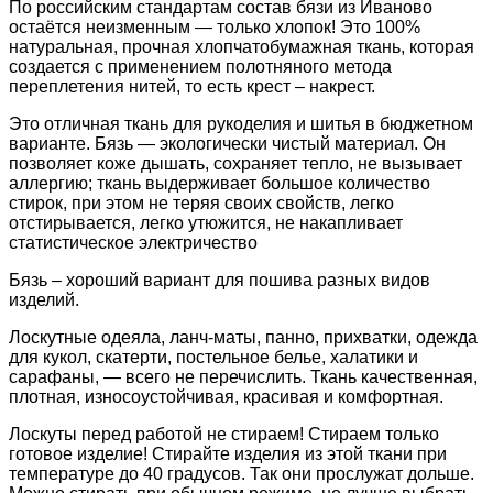
По российским стандартам состав бязи из Иваново
остаётся неизменным — только хлопок! Это 100%
натуральная, прочная хлопчатобумажная ткань, которая
создается с применением полотняного метода
переплетения нитей, то есть крест – накрест.
Это отличная ткань для рукоделия и шитья в бюджетном
варианте. Бязь — экологически чистый материал. Он
позволяет коже дышать, сохраняет тепло, не вызывает
аллергию; ткань выдерживает большое количество
стирок, при этом не теряя своих свойств, легко
отстирывается, легко утюжится, не накапливает
статистическое электричество
Бязь – хороший вариант для пошива разных видов
изделий.
Лоскутные одеяла, ланч-маты, панно, прихватки, одежда
для кукол, скатерти, постельное белье, халатики и
сарафаны, — всего не перечислить. Ткань качественная,
плотная, износоустойчивая, красивая и комфортная.
Лоскуты перед работой не стираем! Стираем только
готовое изделие! Стирайте изделия из этой ткани при
температуре до 40 градусов. Так они прослужат дольше.