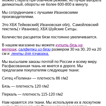
Можно стирать при обычном режиме, но лучше выбрать
деликатный, обороты не более 600-800 в минуту.
Мы сотрудничаем с лучшими Ивановскими
производителями.
Это ХБК Тейковский( Ивановская обл), Самойловский
текстиль( г Иваново), ХБК Шуйские Ситцы.
Количество расцветок бязи постоянно увеличивается.
В нашем магазине вы можете
купить бязь на
метраж
,
салфетки из бязи
размером 30 на 30, 20 на 20
см и
ленты для пэчворка
.
Мы высылаем заказы почтой по России и всему миру.
Расфасованная ткань не мнется в дороге. Мы
предлагаем покупателям следующие ткани:
Ситец «Полина» — плотность 86 г/м2
Бязь — плотность 120 г/м2
Перкаль — плотность 115-120 г/м2
Нам нравятся эти ткани. Мы используем их в лоскутном