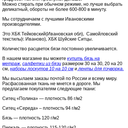
Можно стирать при обычном режиме, но лучше выбрать
деликатный, обороты не более 600-800 в минуту.
Мы сотрудничаем с лучшими Ивановскими
производителями.
Это ХБК Тейковский(Ивановская обл), Самойловский
текстиль(г. Иваново), ХБК Шуйские Ситцы.
Количество расцветок бязи постоянно увеличивается.
В нашем магазине вы можете
купить бязь на
метраж
,
салфетки из бязи
размером 30 на 30, 20 на 20
см,
наборы лоскутов 10 на 10 см
и
ленты для пэчворка
.
Мы высылаем заказы почтой по России и всему миру.
Расфасованная ткань не мнется в дороге. Мы
предлагаем покупателям следующие ткани:
Ситец «Полина» — плотность 86 г/м2
Ситец «Середа» – плотность 94 г/м2
Бязь — плотность 120 г/м2
Перкаль — плотность 115-120 г/м2