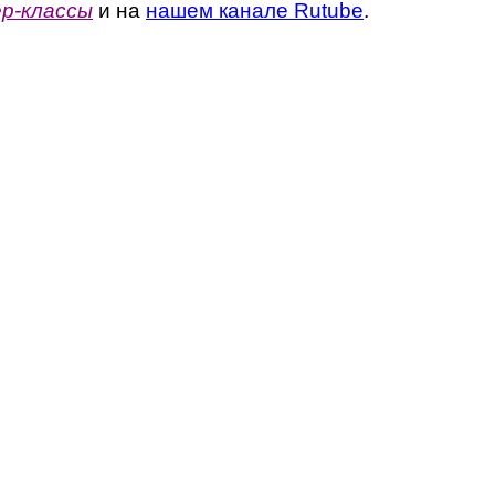
р-классы
и на
нашем канале Rutube
.