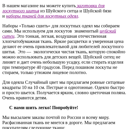
В нашем магазине вы можете купить
заготовки для
лоскутного шитья
из Шуйского ситца и Шуйской бязи
и
наборы тканей для лоскутных одеял
.
Наборы «Только сшить» для лоскутных одеял мы собираем
сами. Мы используем для лоскутов знаменитый
шуйский
ситец
. Это тонкая, легкая, воздушная отечественная
хлопчатобумажная ткань. Яркие расцветки и умеренная цена
делают ее очень привлекательной для любителей лоскутного
шитья. Это — экологически чистая ткань, которую спокойно
можно использовать для детских вещей. Шуйский ситец не
линяет и дает очень небольшую усадку, если стирать изделия
при температуре 40 градусов. Перед пошивом лоскуты не
стираем, только утюжим лицевое полотно.
Для одеяла Случайный цвет мы предлагаем ровные ситцевые
квадраты 10 на 10 см. Пестрые и однотонные. Одеяло быстро
и просто шьется. Получается ярким, словно цветочная поляна.
Очень нравится детям.
С нами шить легко! Попробуйте!
Мы высылаем заказы почтой по России и всему миру.
Расфасованная ткань не мнется в дороге. Мы предлагаем
покупателям следующие ткани: