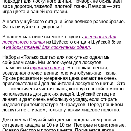
подходит для лоскутного шитья. Пэчворк не обязывает
вас к дорогой, тяжелой, плотной ткани. Пэчворк — это
игра цвета и вашей фантазии.
А цвета у шуйского ситца и бязи великое разнообразие.
Фантазируйте на здоровье!
В нашем магазине вы можете купить
заготовки для
лоскутного шитья
из Шуйского ситца и Шуйской бязи
и
наборы тканей для лоскутных одеял
.
Наборы «Только сшить» для лоскутных одеял мы
собираем сами. Мы используем для лоскутов
знаменитый
шуйский ситец
.
Это тонкая, легкая,
воздушная отечественная хлопчатобумажная ткань.
Яркие расцветки и умеренная цена делают ее очень
привлекательной для любителей лоскутного шитья. Это
— экологически чистая ткань, которую спокойно можно
использовать для детских вещей. Шуйский ситец не
линяет и дает очень небольшую усадку, если стирать
изделия при температуре 40 градусов. Перед пошивом
лоскуты не стираем, только утюжим лицевое полотно.
Для одеяла Случайный цвет мы предлагаем ровные
ситцевые квадраты 10 на 10 см. Пестрые и однотонные.
Одеяло быстро и просто шьется. Получается ярким,