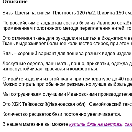
Описание
Бязь Цветы на синем. Плотность 120 г/м2. Ширина 150 см
По российским стандартам состав бязи из Иваново остаёт
применением полотняного метода переплетения нитей, то е
Это отличная ткань для рукоделия и шитья в бюджетном в
Ткань выдерживает большое количество стирок, при этом н
Бязь – хороший вариант для пошива разных видов издели
Лоскутные одеяла, ланч-маты, панно, прихватки, одежда дл
износоустойчивая, красивая и комфортная.
Стирайте изделия из этой ткани при температуре до 40 гр
Можно стирать при обычном режиме, но лучше выбрать дел
Мы сотрудничаем с лучшими Ивановскими производителя
Это ХБК Тейковский(Ивановская обл), Самойловский текст
Количество расцветок бязи постоянно увеличивается.
В нашем магазине вы можете
купить бязь на метраж
,
са