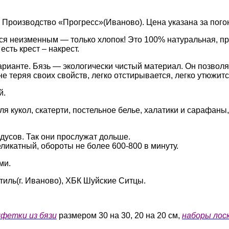
. Производство «Прогресс»(Иваново). Цена указана за пого
ся неизменным — только хлопок! Это 100% натуральная, пр
сть крест – накрест.
арианте. Бязь — экологически чистый материал. Он позволя
е теряя своих свойств, легко отстирывается, легко утюжитс
й.
я кукол, скатерти, постельное белье, халатики и сарафаны,
адусов. Так они прослужат дольше.
икатный, обороты не более 600-800 в минуту.
ми.
иль(г. Иваново), ХБК Шуйские Ситцы.
лфетки из бязи
размером 30 на 30, 20 на 20 см,
наборы лоск