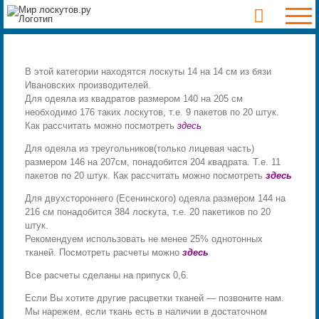
Skip
to
content
В этой категории находятся лоскуты 14 на 14 см из бязи
Ивановских производителей.
Для одеяла из квадратов размером 140 на 205 см
необходимо 176 таких лоскутов, т.е. 9 пакетов по 20 штук.
Как рассчитать можно посмотреть
здесь
Для одеяла из треугольников(только лицевая часть)
размером 146 на 207см, понадобится 204 квадрата. Т.е. 11
пакетов по 20 штук. Как рассчитать можно посмотреть
здесь
Для двухстороннего (Есенинского) одеяла размером 144 на
216 см понадобится 384 лоскута, т.е. 20 пакетиков по 20
штук.
Рекомендуем использовать не менее 25% однотонных
тканей.
Посмотреть расчеты можно
здесь
Все расчеты сделаны на припуск 0,6.
Если Вы хотите другие расцветки тканей — позвоните нам.
Мы нарежем, если ткань есть в наличии в достаточном