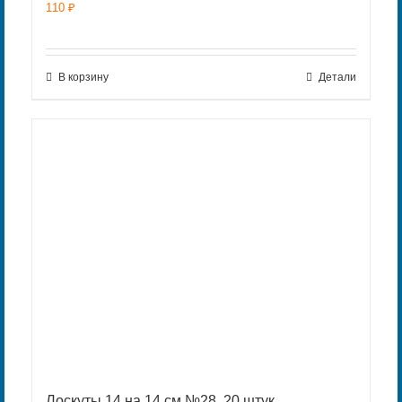
110
₽
В корзину
Детали
Лоскуты 14 на 14 см №28. 20 штук