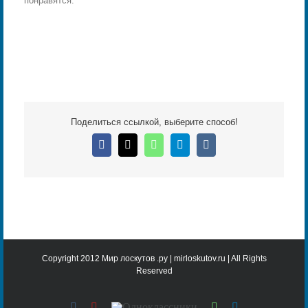
понравятся.
Поделиться ссылкой, выберите способ!
Facebook
X
WhatsApp
Telegram
Vk
Copyright 2012 Мир лоскутов .ру | mirloskutov.ru | All Rights
Reserved
Vk
YouTube
Одноклассники
WhatsApp
Telegram