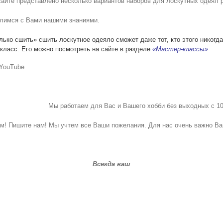
сайте представлено несколько вариантов наборов для лоскутных одеял р
лимся с Вами нашими знаниями.
ько сшить» сшить лоскутное одеяло сможет даже тот, кто этого никогда
класс. Его можно посмотреть на сайте в разделе
«Мастер-классы»
YouTube
Мы работаем для Вас и Вашего хобби без выходных с 10
ам! Пишите нам! Мы учтем все Ваши пожелания. Для нас очень важно Ва
Всегда ваш