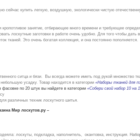
но сейчас купить легкую, воздушную, экологически чистую отечествен
и кропотливое занятие, отбирающее много времени и требующее опреде
вать лоскутные заготовки в работе очень удобно. Для того чтобы дать 
ток тканей. Это очень богатая коллекция, и она постоянно пополняется.
твенного ситца и бязи.
Вы всегда можете иметь под рукой множество тка
 небольшую усадку. Товар находится в категории
«Наборы тканей для п
в фасовке по 20 штук вы найдете в категории
«Собери свой набор 10 на 
усу
для различных техник лоскутного шитья.
зина Мир лоскутов.ру –
о одеяла: лоскуты, подкладка, наполнитель, окантовка, инструкция. На