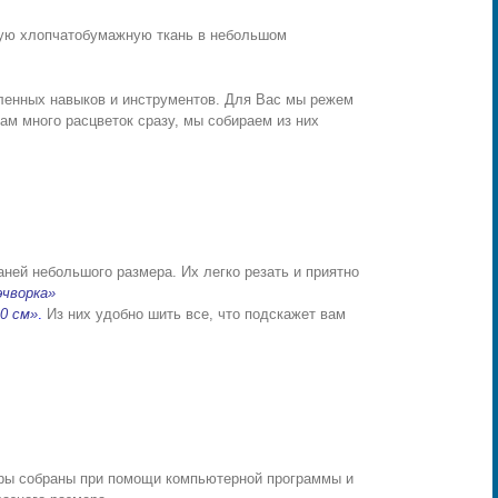
ную хлопчатобумажную ткань в небольшом
ленных навыков и инструментов. Для Вас мы режем
вам много расцветок сразу, мы собираем из них
ней небольшого размера. Их легко резать и приятно
эчворка»
10 см»
.
Из них удобно шить все, что подскажет вам
боры собраны при помощи компьютерной программы и