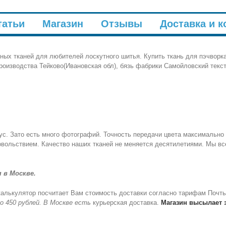
татьи
Магазин
Отзывы
Доставка и к
нных тканей для любителей лоскутного шитья. Купить ткань для пэчвор
производства Тейково(Ивановская обл), бязь фабрики Самойловский текст
ус. Зато есть много фотографий. Точность передачи цвета максимально
овольствием. Качество наших тканей не меняется десятилетиями. Мы вс
 в Москве.
калькулятор посчитает Вам стоимость доставки согласно тарифам Почты
о 450 рублей. В Москве есть
курьерская доставка.
Магазин высылает 