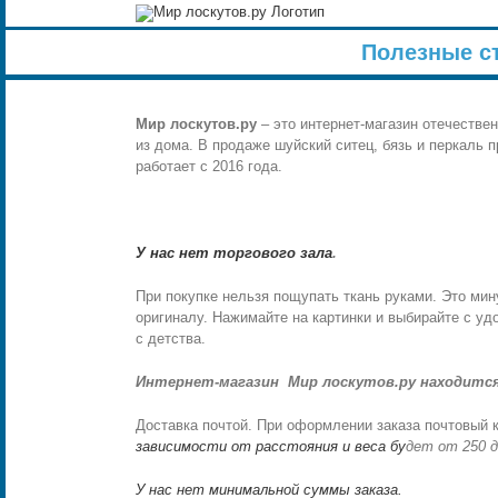
Skip
to
Полезные с
content
Мир лоскутов.ру
– это интернет-магазин отечестве
из дома. В продаже шуйский ситец, бязь и перкаль 
работает с 2016 года.
У нас нет торгового зала
.
При покупке нельзя пощупать ткань руками. Это мин
оригиналу. Нажимайте на картинки и выбирайте с уд
с детства.
Интернет-магазин Мир лоскутов.ру находится
Доставка почтой. При оформлении заказа почтовый 
зависимости от расстояния и веса бу
дет от 250 д
У нас нет минимальной суммы заказа.