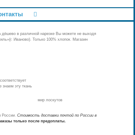
[widget id="text-5"]
онтакты
ка дёшево в различной нарезке Вы можете не выходя
иль»(г. Иваново). Только 100% хлопок. Магазин
 соответствует
е знаем эту ткань
мир лоскутов
 России.
Стоимость доставки почтой по России в
заказы только после предоплаты.